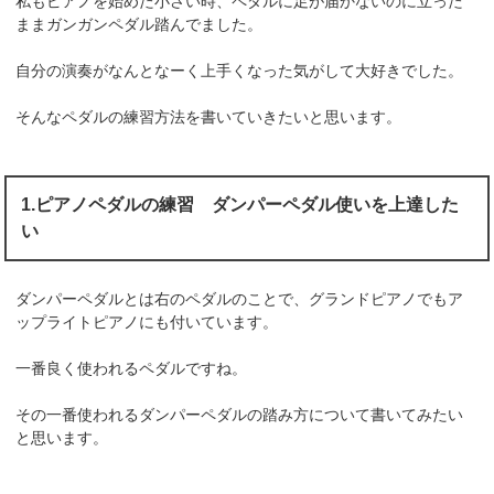
私もピアノを始めた小さい時、ペダルに足が届かないのに立った
ままガンガンペダル踏んでました。
自分の演奏がなんとなーく上手くなった気がして大好きでした。
そんなペダルの練習方法を書いていきたいと思います。
1.ピアノペダルの練習 ダンパーペダル使いを上達した
い
ダンパーペダルとは右のペダルのことで、グランドピアノでもア
ップライトピアノにも付いています。
一番良く使われるペダルですね。
その一番使われるダンパーペダルの踏み方について書いてみたい
と思います。