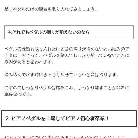
是非ペダルだけの練習も取り入れてみましょう。
4.それでもペダルの濁りが消えないのなら
ペダルの練習も取り入れたけど音の濁りが消えないとお悩みのア
ナタは、おそらく、ペダルを踏んでしっかり離していないことに
原因があると思われます。
踏み込んで戻す時にきっちり戻せていないと音は濁ります。
ですのでしっかりペダルは踏みこみ、しっかり離すことが非常に
重要なのです。
2. ピアノペダルを上達してピアノ初心者卒業！
ピアノペダルについて書いてみましたがいかがでしたでしょう