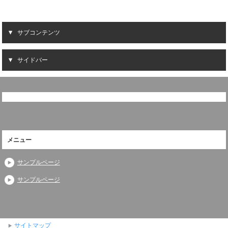
サブコンテンツ
サイドバー
メニュー
サンプルページ
サンプルページ
サイトマップ