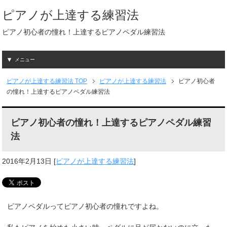
ピアノが上達する練習法
ピアノ初心者の憧れ！上達するピアノペダル練習法
メニュー
ピアノが上達する練習法
TOP
ピアノが上達する練習法
ピアノ初心者
の憧れ！上達するピアノペダル練習法
ピアノ初心者の憧れ！上達するピアノペダル練習
法
2016年2月13日
[
ピアノが上達する練習法
]
ピアノペダルってピアノ初心者の憧れですよね。