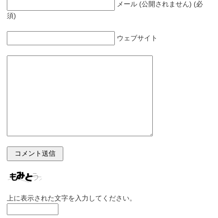
メール (公開されません) (必
須)
ウェブサイト
上に表示された文字を入力してください。