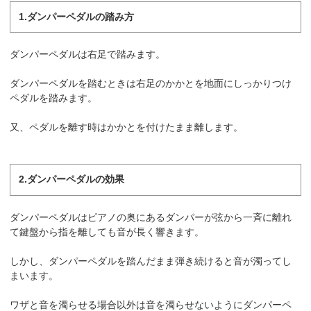
1.ダンパーペダルの踏み方
ダンパーペダルは右足で踏みます。
ダンパーペダルを踏むときは右足のかかとを地面にしっかりつけ
ペダルを踏みます。
又、ペダルを離す時はかかとを付けたまま離します。
2.ダンパーペダルの効果
ダンパーペダルはピアノの奥にあるダンパーが弦から一斉に離れ
て鍵盤から指を離しても音が長く響きます。
しかし、ダンパーペダルを踏んだまま弾き続けると音が濁ってし
まいます。
ワザと音を濁らせる場合以外は音を濁らせないようにダンパーペ