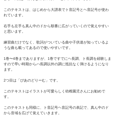
このテキストは、はじめから大譜表でト音記号とヘ音記号が使わ
れています。
右手も左手も真ん中のドから順番に広がっていくので覚えやすい
と思います。
練習曲だけでなく、歌詞がついている曲や子供達が知っているよ
うな曲も載ってあるので使いやすいです。
1巻〜4巻までありますが、1巻ですでにヘ長調、ト長調を経験しま
すので早い時期からハ長調以外の調に抵抗なく弾けるようになり
ます。
2つ目は「ぴあのどりーむ」です。
このテキストはイラストが可愛らしく幼稚園児さんにお勧めで
す。
このテキストも同様に、ト音記号ヘ音記号の表記で、真ん中のド
から音域を広げて覚えていきます。